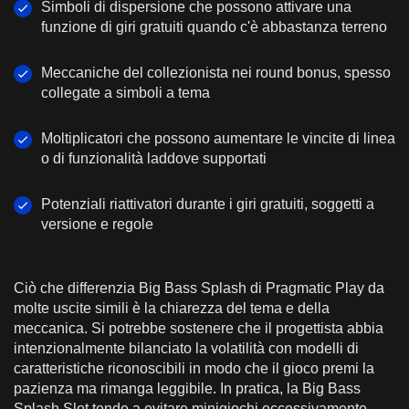
Simboli di dispersione che possono attivare una
funzione di giri gratuiti quando c'è abbastanza terreno
Meccaniche del collezionista nei round bonus, spesso
collegate a simboli a tema
Moltiplicatori che possono aumentare le vincite di linea
o di funzionalità laddove supportati
Potenziali riattivatori durante i giri gratuiti, soggetti a
versione e regole
Ciò che differenzia Big Bass Splash di Pragmatic Play da
molte uscite simili è la chiarezza del tema e della
meccanica. Si potrebbe sostenere che il progettista abbia
intenzionalmente bilanciato la volatilità con modelli di
caratteristiche riconoscibili in modo che il gioco premi la
pazienza ma rimanga leggibile. In pratica, la Big Bass
Splash Slot tende a evitare minigiochi eccessivamente