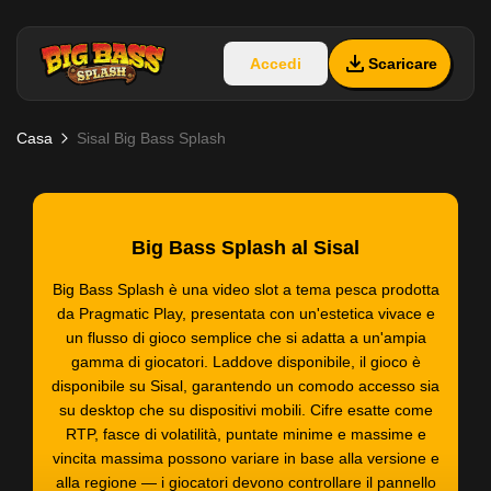
Accedi
Scaricare
Casa
Sisal Big Bass Splash
Big Bass Splash al Sisal
Big Bass Splash è una video slot a tema pesca prodotta
da Pragmatic Play, presentata con un'estetica vivace e
un flusso di gioco semplice che si adatta a un'ampia
gamma di giocatori. Laddove disponibile, il gioco è
disponibile su Sisal, garantendo un comodo accesso sia
su desktop che su dispositivi mobili. Cifre esatte come
RTP, fasce di volatilità, puntate minime e massime e
vincita massima possono variare in base alla versione e
alla regione — i giocatori devono controllare il pannello