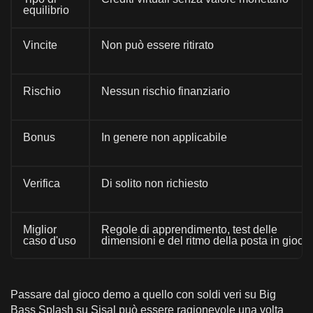
equilibrio
Vincite
Non può essere ritirato
Rischio
Nessun rischio finanziario
Bonus
In genere non applicabile
Verifica
Di solito non richiesto
Miglior
Regole di apprendimento, test delle
caso d'uso
dimensioni e del ritmo della posta in gioco
Passare dal gioco demo a quello con soldi veri su Big
Bass Splash su Sisal può essere ragionevole una volta