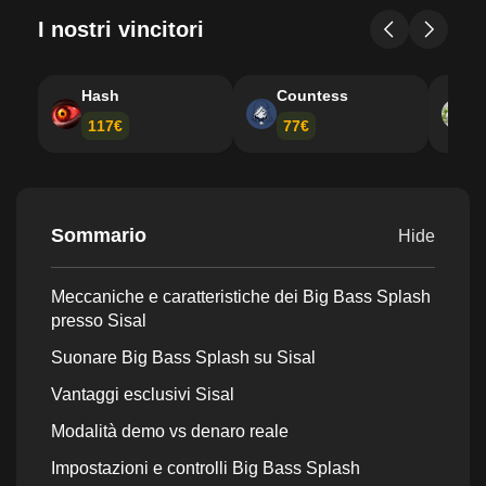
I nostri vincitori
Hash
Countess
M
117€
77€
Sommario
Hide
Meccaniche e caratteristiche dei Big Bass Splash
presso Sisal
Suonare Big Bass Splash su Sisal
Vantaggi esclusivi Sisal
Modalità demo vs denaro reale
Impostazioni e controlli Big Bass Splash