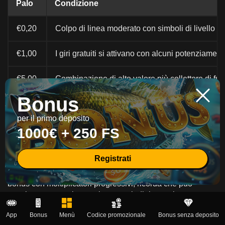
Palo
Condizione
€0,20
Colpo di linea moderato con simboli di livello m
€1,00
I giri gratuiti si attivano con alcuni potenziament
€5,00
Combinazione di alto valore più collettore di fun
Bonus
Questi scenari sono solo illustrativi e non garantiscono.
per il primo deposito
L'esito effettivo di qualsiasi rotazione in Big Bass Splash a
1000€ + 250 FS
Sisal è regolato dall'RNG, e ogni risultato è indipendente
dal precedente. Per numeri dettagliati come il potenziale di
Registrati
vincita massimo o le scale di pagamento dei simboli, apri
la guida in gioco. Se la Big Bass Splash Slot offre un
bonus con moltiplicatori progressivi, ricorda che può
seguire una maggiore varianza, quindi rimane importante
un dimensionamento ponderato delle puntate.
App
Bonus
Menù
Codice promozionale
Bonus senza deposito