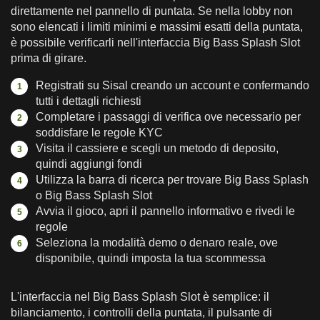
direttamente nel pannello di puntata. Se nella lobby non
sono elencati i limiti minimi e massimi esatti della puntata,
è possibile verificarli nell'interfaccia Big Bass Splash Slot
prima di girare.
Registrati su Sisal creando un account e confermando
tutti i dettagli richiesti
Completare i passaggi di verifica ove necessario per
soddisfare le regole KYC
Visita il cassiere e scegli un metodo di deposito,
quindi aggiungi fondi
Utilizza la barra di ricerca per trovare Big Bass Splash
o Big Bass Splash Slot
Avvia il gioco, apri il pannello informativo e rivedi le
regole
Seleziona la modalità demo o denaro reale, ove
disponibile, quindi imposta la tua scommessa
L'interfaccia nel Big Bass Splash Slot è semplice: il
bilanciamento, i controlli della puntata, il pulsante di