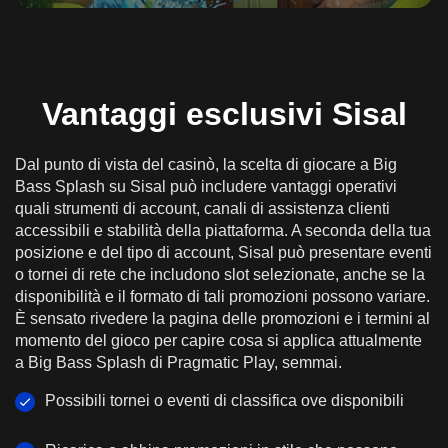
Vantaggi esclusivi Sisal
Dal punto di vista del casinò, la scelta di giocare a Big
Bass Splash su Sisal può includere vantaggi operativi
quali strumenti di account, canali di assistenza clienti
accessibili e stabilità della piattaforma. A seconda della tua
posizione e del tipo di account, Sisal può presentare eventi
o tornei di rete che includono slot selezionate, anche se la
disponibilità e il formato di tali promozioni possono variare.
È sensato rivedere la pagina delle promozioni e i termini al
momento del gioco per capire cosa si applica attualmente
a Big Bass Splash di Pragmatic Play, semmai.
Possibili tornei o eventi di classifica ove disponibili