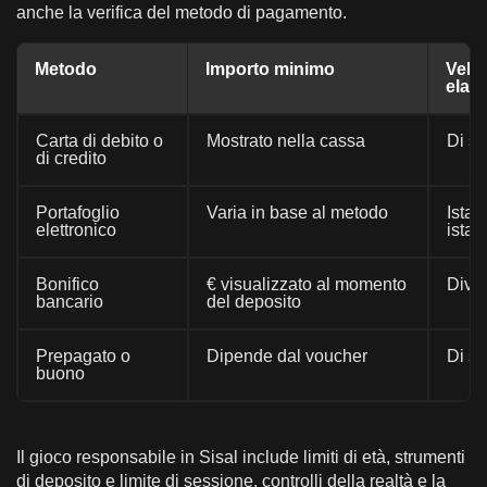
anche la verifica del metodo di pagamento.
Metodo
Importo minimo
Veloc
elab
Carta di debito o
Mostrato nella cassa
Di so
di credito
Portafoglio
Varia in base al metodo
Istan
elettronico
istan
Bonifico
€ visualizzato al momento
Diver
bancario
del deposito
Prepagato o
Dipende dal voucher
Di so
buono
Il gioco responsabile in Sisal include limiti di età, strumenti
di deposito e limite di sessione, controlli della realtà e la