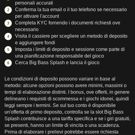
personali accurati
Conferma la tua email o il tuo telefono se necessario
per attivare l'account
Completa KYC fornendo i documenti richiesti ove
necessario
Visita il cassiere per scegliere un metodo di deposito
e aggiungere fondi
Imposta i limiti di deposito e sessione come parte di
una pianificazione responsabile del gioco
Cerca Big Bass Splash e lancia il gioco
Le condizioni di deposito possono variare in base al
metodo: alcune opzioni possono avere minimi, massimi o
tempi di elaborazione distinti. I bonus, ove offerti, in genere
delineano i requisiti di scommessa e i giochi idonei, quindi
leggi sempre i termini. Se sul tuo conto è disponibile
un'offerta di primo deposito, controlla se la slot Big Bass
Splash contribuisce a una tariffa specifica e se i giri gratuiti,
se presenti, hanno un limite di vincita o una scadenza.
Prima di elaborare i prelievi potrebbe essere richiesta