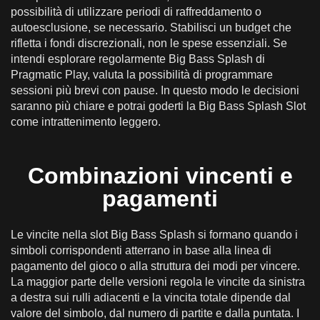
possibilità di utilizzare periodi di raffreddamento o
autoesclusione, se necessario. Stabilisci un budget che
rifletta i fondi discrezionali, non le spese essenziali. Se
intendi esplorare regolarmente Big Bass Splash di
Pragmatic Play, valuta la possibilità di programmare
sessioni più brevi con pause. In questo modo le decisioni
saranno più chiare e potrai goderti la Big Bass Splash Slot
come intrattenimento leggero.
Combinazioni vincenti e
pagamenti
Le vincite nella slot Big Bass Splash si formano quando i
simboli corrispondenti atterrano in base alla linea di
pagamento del gioco o alla struttura dei modi per vincere.
La maggior parte delle versioni regola le vincite da sinistra
a destra sui rulli adiacenti e la vincita totale dipende dal
valore del simbolo, dal numero di partite e dalla puntata. I