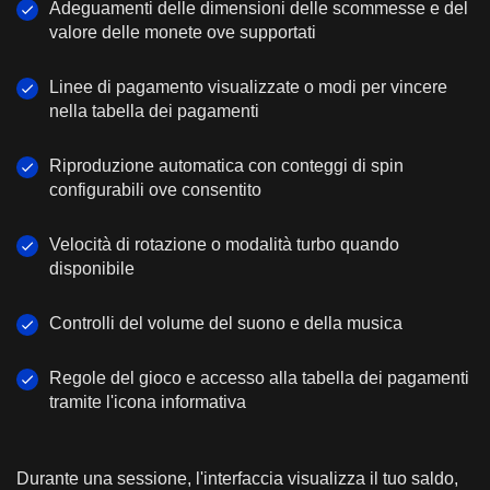
Adeguamenti delle dimensioni delle scommesse e del
valore delle monete ove supportati
Linee di pagamento visualizzate o modi per vincere
nella tabella dei pagamenti
Riproduzione automatica con conteggi di spin
configurabili ove consentito
Velocità di rotazione o modalità turbo quando
disponibile
Controlli del volume del suono e della musica
Regole del gioco e accesso alla tabella dei pagamenti
tramite l'icona informativa
Durante una sessione, l'interfaccia visualizza il tuo saldo,