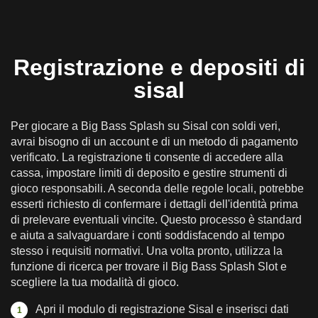
Registrazione e depositi di
sisal
Per giocare a Big Bass Splash su Sisal con soldi veri,
avrai bisogno di un account e di un metodo di pagamento
verificato. La registrazione ti consente di accedere alla
cassa, impostare limiti di deposito e gestire strumenti di
gioco responsabili. A seconda delle regole locali, potrebbe
esserti richiesto di confermare i dettagli dell'identità prima
di prelevare eventuali vincite. Questo processo è standard
e aiuta a salvaguardare i conti soddisfacendo al tempo
stesso i requisiti normativi. Una volta pronto, utilizza la
funzione di ricerca per trovare il Big Bass Splash Slot e
scegliere la tua modalità di gioco.
Apri il modulo di registrazione Sisal e inserisci dati