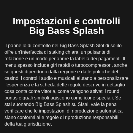
Impostazioni e controlli
Big Bass Splash
Il pannello di controllo nel Big Bass Splash Slot di solito
offre un'interfaccia di staking chiara, un pulsante di
rotazione e un modo per aprire la tabella dei pagamenti. Il
menu spesso include giri rapidi o turbocompressori, anche
se questi dipendono dalla regione e dalle politiche del
casinò. I controlli audio e musicali aiutano a personalizzare
l'esperienza e la scheda delle regole descrive in dettaglio
cosa conta come vittoria, come vengono attivati i round
bonus e quali simboli agiscono come icone speciali. Se
stai suonando Big Bass Splash su Sisal, vale la pena
verificare che le impostazioni di riproduzione automatica
siano conformi alle regole di riproduzione responsabili
della tua giurisdizione.